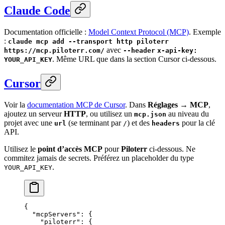
Claude Code
Documentation officielle :
Model Context Protocol (MCP)
. Exemple
:
claude mcp add --transport http piloterr
avec
https://mcp.piloterr.com/
--header
x-api-key:
. Même URL que dans la section Cursor ci-dessous.
YOUR_API_KEY
Cursor
Voir la
documentation MCP de Cursor
. Dans
Réglages → MCP
,
ajoutez un serveur
HTTP
, ou utilisez un
au niveau du
mcp.json
projet avec une
(se terminant par
) et des
pour la clé
url
/
headers
API.
Utilisez le
point d’accès MCP
pour
Piloterr
ci-dessous. Ne
commitez jamais de secrets. Préférez un placeholder du type
.
YOUR_API_KEY
{
  "mcpServers"
: {
    "piloterr"
: {