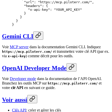
      "url"
: 
"https://mcp.piloterr.com/"
,
      "headers"
: {
        "x-api-key"
: 
"YOUR_API_KEY"
      }
    }
  }
}
Gemini CLI
Voir
MCP server
dans la documentation Gemini CLI. Indiquez
et transmettez votre clé API (par ex.
https://mcp.piloterr.com/
via
) comme décrit pour les outils.
x-api-key
OpenAI Developer Mode
Voir
Developer mode
dans la documentation de l’API OpenAI.
Branchez les outils MCP sur
et
https://mcp.piloterr.com/
votre
clé API
en suivant ce guide.
Voir aussi
Clés API
: créer et gérer les clés